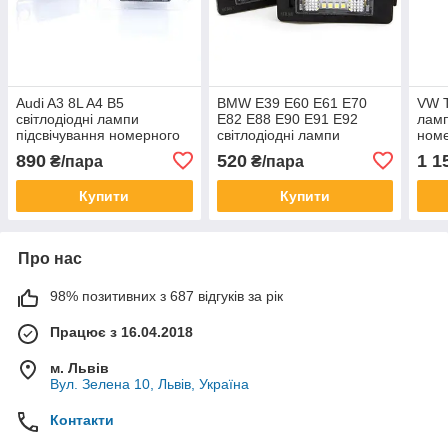
Audi A3 8L A4 B5
BMW E39 E60 E61 E70
VW T
світлодіодні лампи
E82 E88 E90 E91 E92
ламп
підсвічування номерного
світлодіодні лампи
номе
знака 2 шт. комплект.
підсвічування номерного
комп
890
520
1 1
₴/пара
₴/пара
знака 2 шт. комплект.
Купити
Купити
Про нас
98% позитивних з 687 відгуків за рік
Працює з 16.04.2018
м. Львів
Вул. Зелена 10, Львів, Україна
Контакти