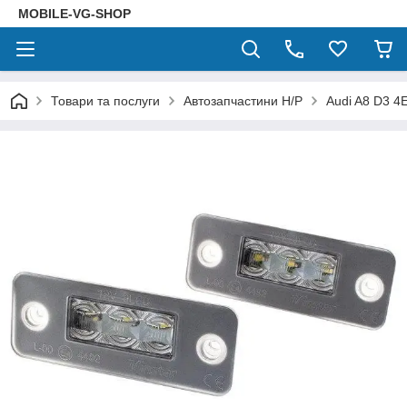
MOBILE-VG-SHOP
Товари та послуги
Автозапчастини Н/Р
Audi A8 D3 4E