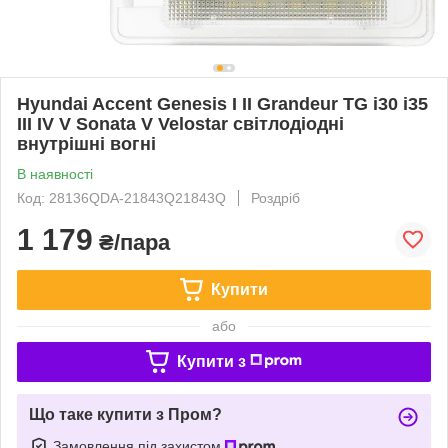
Hyundai Accent Genesis I II Grandeur TG i30 i35
III IV V Sonata V Velostar світлодіодні
внутрішні вогні
В наявності
Код: 28136QDA-21843Q21843Q
Роздріб
1 179
₴/пара
Купити
або
Купити з
Що таке купити з Пром?
Замовлення під захистом