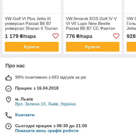
VW Golf VI Plus Jetta III
VW Amarok EOS Golf IV V
VW C
універсал Passat B6 B7
VI VII Lupo New Beetle
Голь
універсал Sharan II Touran
Passat B6 B7 CC Фаетон
Jetta
II Touareg II світлодіодні
Scirocco Touareg
Pass
1 179
776
928
₴/пара
₴/пара
лампи
світлодіодні лампи
Scir
Купити
Купити
Про нас
98% позитивних з 683 відгуків за рік
Працює з 16.04.2018
м. Львів
Вул. Зелена 10, Львів, Україна
Контакти
Сьогодні працює з 08:30 до 21:00
Показати весь графік роботи