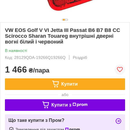
VW EOS Golf V VI Jetta III Passat B6 B7 B8 CC
Scirocco Sharan Touareg внутрішні дверні
вогні білий і червоний
В наявності
Код: 28129QDA-19266Q19266Q
Роздріб
1 466
₴/пара
Купити
або
Купити з
Що таке купити з Пром?
Замовлення під захистом