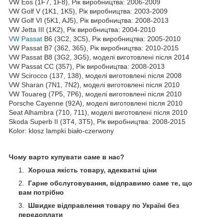
VW Eos (1F7, 1F8), Рік виробництва: 2006-2009
VW Golf V (1K1, 1K5), Рік виробництва: 2003-2009
VW Golf VI (5K1, AJ5), Рік виробництва: 2008-2013
VW Jetta III (1K2), Рік виробництва: 2004-2010
VW Passat
B6 (3C2, 3C5), Рік виробництва: 2005-2010
VW Passat B7 (362, 365), Рік виробництва: 2010-2015
VW Passat B8 (3G2, 3G5), моделі виготовлені після 2014
VW Passat CC (357), Рік виробництва: 2008-2013
VW Scirocco (137, 138), моделі виготовлені після 2008
VW Sharan (7N1, 7N2), моделі виготовлені після 2010
VW Touareg (7P5, 7P6), моделі виготовлені після 2010
Porsche Cayenne (92A), моделі виготовлені після 2010
Seat Alhambra (710, 711), моделі виготовлені після 2010
Skoda Superb II (3T4, 3T5), Рік виробництва: 2008-2015
Kolor: klosz lampki biało-czerwony
Чому варто купувати саме в нас?
Хороша якість товару, адекватні ціни
Гарне обслуговування, відправимо саме те, що
вам потрібно
Швидке відправлення товару по Україні без
передоплати