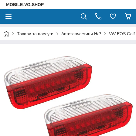
MOBILE-VG-SHOP
Товари та послуги
Автозапчастини Н/Р
VW EOS Golf V