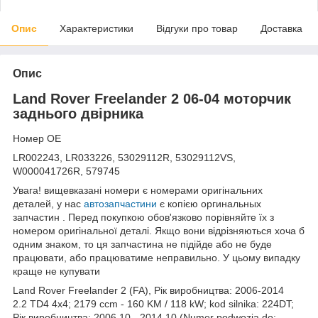
Опис
Характеристики
Відгуки про товар
Доставка
Опис
Land Rover Freelander 2 06-04 моторчик
заднього двірника
Номер OE
LR002243, LR033226, 53029112R, 53029112VS,
W000041726R, 579745
Увага! вищевказані номери є номерами оригінальних
деталей, у нас
автозапчастини
є копією оргинальных
запчастин . Перед покупкою обов'язково порівняйте їх з
номером оригінальної деталі. Якщо вони відрізняються хоча б
одним знаком, то ця запчастина не підійде або не буде
працювати, або працюватиме неправильно. У цьому випадку
краще не купувати
Land Rover Freelander 2 (FA), Рік виробництва: 2006-2014
2.2 TD4 4x4; 2179 ccm - 160 KM / 118 kW; kod silnika: 224DT;
Рік виробництва: 2006.10 - 2014.10 (Numer podwozia do: