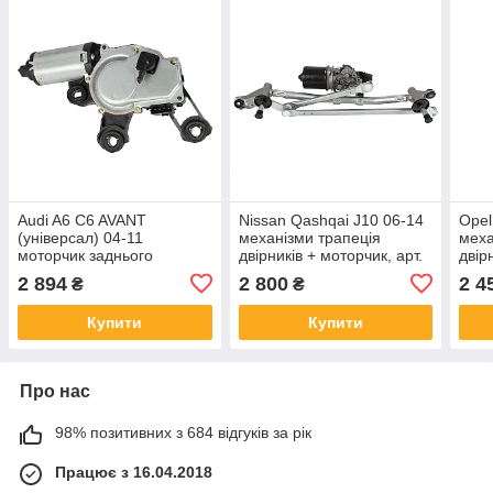
Audi A6 C6 AVANT
Nissan Qashqai J10 06-14
Opel
(універсал) 04-11
механізми трапеція
меха
моторчик заднього
двірників + моторчик, арт.
двір
двірника, арт. DA-10112
DA-18401
DA-
2 894
2 800
2 4
₴
₴
Купити
Купити
Про нас
98% позитивних з 684 відгуків за рік
Працює з 16.04.2018