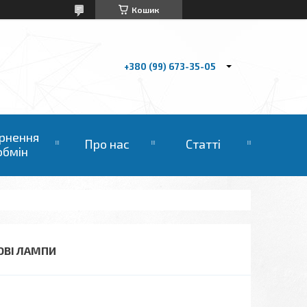
Кошик
+380 (99) 673-35-05
рнення
Про нас
Статті
обмін
НОВІ ЛАМПИ