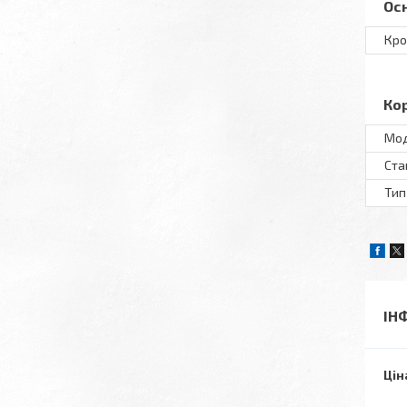
Ос
Кро
Ко
Мo
Ста
Тип
ІН
Цін