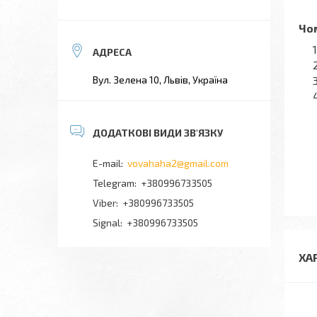
Чом
Вул. Зелена 10, Львів, Україна
vovahaha2@gmail.com
+380996733505
+380996733505
Signal
+380996733505
ХА