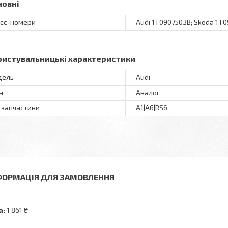
новні
сс-номери
Audi 1T0907503B; Skoda 1T
ристувальницькі характеристики
дель
Audi
н
Аналог
 запчастини
A1|A6|RS6
ФОРМАЦІЯ ДЛЯ ЗАМОВЛЕННЯ
а:
1 861 ₴