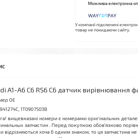
У компанії підключені електро
товар не покидаючи сайту.
di A1-A6 C6 RS6 C6 датчик вирівнювання ф
мер OE
941274C, 1T0907503B
га! вищевказані номери є номерами оригінальних деталей
инальных запчастин . Перед покупкою обов'язково порівня
и відрізняються хоча б одним знаком, то ця запчастина не