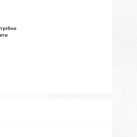
отрібно
ати