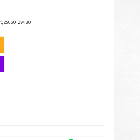
7Q2506Q12948Q