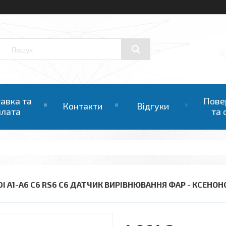
авка та
Пове
Контакти
Відгуки
плата
та 
DI A1-A6 C6 RS6 C6 ДАТЧИК ВИРІВНЮВАННЯ ФАР - КСЕНО