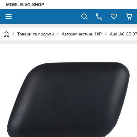
MOBILE-VG-SHOP
Товари та послуги
Автозапчастини Н/Р
Audi A6 C5 9