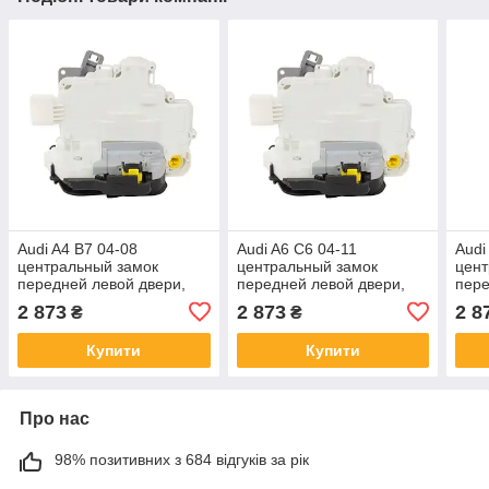
Audi A4 B7 04-08
Audi A6 C6 04-11
Audi
центральный замок
центральный замок
цент
передней левой двери,
передней левой двери,
пере
арт. DA-13647
арт. DA-13648
DA-
2 873
2 873
2 8
₴
₴
Купити
Купити
Про нас
98% позитивних з 684 відгуків за рік