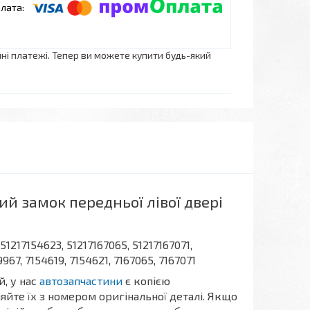
нні платежі. Тепер ви можете купити будь-який
ий замок передньої лівої двері
 51217154623, 51217167065, 51217167071,
967, 7154619, 7154621, 7167065, 7167071
, у нас
автозапчастини
є копією
йте їх з номером оригінальної деталі. Якщо