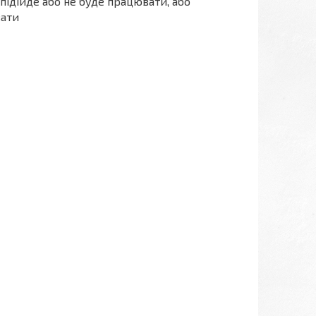
 підійде або не буде працювати, або
вати