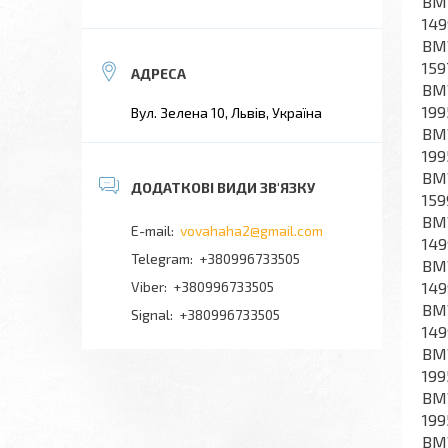
BMW
149
BMW
159
BMW
199
Вул. Зелена 10, Львів, Україна
BMW
199
BMW
159
BMW
vovahaha2@gmail.com
149
+380996733505
BMW
149
+380996733505
BMW
Signal
+380996733505
149
BMW
199
BMW
199
BMW