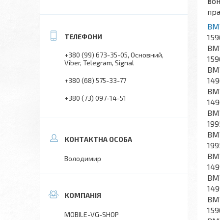
вон
пра
B
159
BMW
+380 (99) 673-35-05
Основний,
159
Viber, Telegram, Signal
BMW
149
+380 (68) 575-33-77
BMW
+380 (73) 097-14-51
149
BMW
199
BMW
199
BMW
Володимир
149
BMW
149
BMW
159
MOBILE-VG-SHOP