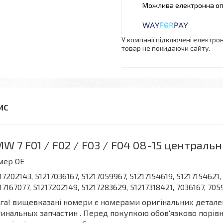
У компанії підключені електро
товар не покидаючи сайту.
W 7 F01 / F02 / F03 / F04 08-15 центральн
мер OE
17202143, 51217036167, 51217059967, 51217154619, 51217154621,
17167077, 51217202149, 51217283629, 51217318421, 7036167, 7059
га! вищевказані номери є номерами оригінальних деталей
инальных запчастин . Перед покупкою обов'язково порівня