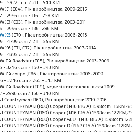
9 - 5972 ccm / 211 - 544 KM
 X1 (E84), Рік виробництва: 2009-2015
2 - 2996 ccm / 116 - 258 KM
 X3 (E83), Рік виробництва: 2003-2011
5 - 2996 ccm / 136 -286 KM
W X5
(E70), Рік виробництва: 2006-2013
9 - 4799 ccm / 211 - 555 KM
 X6 (E71, E72), Рік виробництва: 2007-2014
9 - 4395 ccm / 211 - 555 KM
 Z4 Roadster (E85), Рік виробництва: 2003-2009
5 - 3246 ccm / 150 - 343 KM
 Z4 coupe (E86), Рік виробництва: 2006-2009
6 - 3246 ccm / 265 - 343 KM
 Z4 Roadster (E89), моделі виготовлені після 2009
7 - 2996 ccm / 156 - 340 KM
I Countryman (R60), Рік виробництва: 2010-2016
I COUNTRYMAN (R60) Cooper (N16 B16 A) 1598ccm 115KM/8
I COUNTRYMAN (R60) Cooper (N16 B16 A) 1598ccm 122KM/9
I COUNTRYMAN (R60) Cooper ALL4 (N16 B16 A) 1598ccm 122
I COUNTRYMAN (R60) Cooper D (N47 C16 A) 1598ccm 112KM
I COUNTRYMAN (R60) Cooper D (N47 C20 A) 1995ccm 112KM