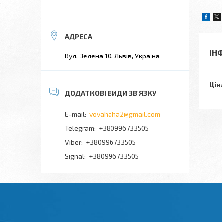
ІН
Вул. Зелена 10, Львів, Україна
Цін
vovahaha2@gmail.com
+380996733505
+380996733505
Signal
+380996733505