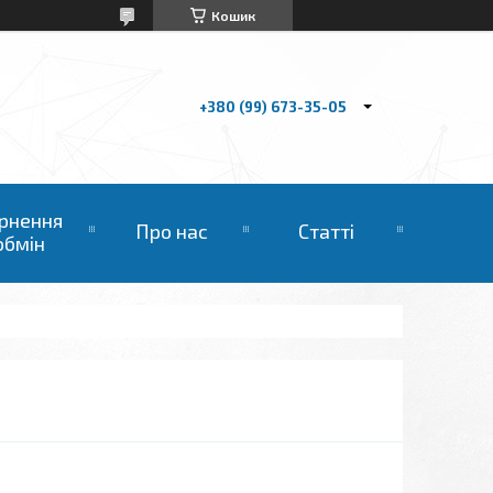
Кошик
+380 (99) 673-35-05
рнення
Про нас
Статті
обмін