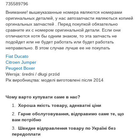
735589796
Внимание! вышеуказанные номера являются номерами
оригинальных деталей, у нас автозапчасти являються копией
оргинальных запчастей . Перед покупкой обязательно
сравните их с номером оригинальной детали. Если они
отличаются хотя бы одним знаком, то эта запчасть не
подойдет или не будет работать или будет работать
неправильно. В этом случае лучше ее не покупать
Fiat Ducato
Citroen Jumper
Peugeot Boxer
Wersja: średni / długi przód
Рік виробництва: моделі виготовлені після 2014
Чому варто купувати саме в нас?
Хороша якість товару, адекватні ціни
Гарне обслуговування, відправимо саме те, що
вам потрібно
Швидке відправлення товару по Україні без
передоплати