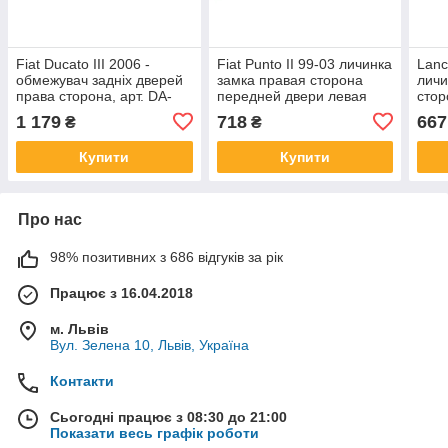
Fiat Ducato III 2006 -
Fiat Punto II 99-03 личинка
Lanc
обмежувач задніх дверей
замка правая сторона
личи
права сторона, арт. DA-
передней двери левая
стор
10804
сторона = правая, арт. DA-
лева
1 179
718
667
₴
₴
20825
арт.
Купити
Купити
Про нас
98% позитивних з 686 відгуків за рік
Працює з 16.04.2018
м. Львів
Вул. Зелена 10, Львів, Україна
Контакти
Сьогодні працює з 08:30 до 21:00
Показати весь графік роботи