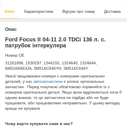
Опис
Характеристики
Відгуки про товар
Доставка
Опис
Ford Focus II 04-11 2.0 TDCi 136 л. с.
патрубок інтеркулера
Номер OE
31261896, 1530297, 1344155, 1324645, 1324644,
6M516K863JA, 3M516C646YH, 3M516C646Y
Увага! вищевказані номери є номерами оригінальних
деталей, у нас
автозапчастини
є копією оргинальных
запчастин . Перед покупкою обов'язково порівняйте їх з
номером оригінальної деталі. Якщо вони відрізняються хоча б
одним знаком, то ця запчастина не підійде або не буде
працювати, або працюватиме неправильно. У цьому випадку
краще не купувати
Чому варто купувати саме в нас?