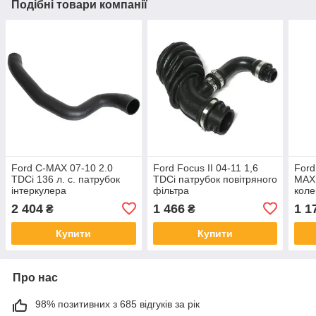
Подібні товари компанії
Ford C-MAX 07-10 2.0
Ford Focus II 04-11 1,6
Ford
TDCi 136 л. с. патрубок
TDCi патрубок повітряного
MAX 
інтеркулера
фільтра
коле
2 404
1 466
1 1
₴
₴
Купити
Купити
Про нас
98% позитивних з 685 відгуків за рік