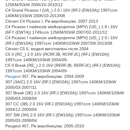
125KM/92kW 2006/10-2010/12
C4 Grand Picasso I (UA_) 2.0 i 16V (RFJ (EW10A)) 1997ccm
140KM/103kW 2006/10-2013/08
Citroen C4 Picasso I, Рік виробництва: 2007-2013
C4 Picasso I nadwozie wielkopojemne (MPV) (UD_) 1.8 i 16V
(6FY (EW7A)) 1749ccm 125KM/92kW 2007/02-2011/12
C4 Picasso I nadwozie wielkopojemne (MPV) (UD_) 2.0 i 16V
(RFJ (EW10A)) 1997ccm 140KM/103kW 2007/09-2013/08
Citroen C5 II, моделі виготовлені після 2004
C5 II (RC_) 2.0 16V (RCRFJB, RCRFJC) (RFJ (EW10A))
1997ccm 140KM/103kW 2004/09-
C5 II Break (RE_) 2.0 16V (RERFJB, RERFJC) (RFJ (EW10A))
1997ccm 140KM/103kW 2004/09-
Peugeot
307, Рік виробництва: 2004-2009
307 (3A/C) 2.0 16V (RFJ (EW10A)) 1997ccm 140KM/103kW
2005/03-2007/11
307 Break (3E) 2.0 16V (RFJ (EW10A)) 1997ccm 140KM/103kW
2005/03-2008/04
307 CC (3B) 2.0 16V (RFJ (EW10A)) 1997ccm 140KM/103kW
2004/12-2009/04
307 SW (3H) 2.0 16V (RFJ (EW10A)) 1997ccm 140KM/103kW
2005/03-2008/04
Peugeot 407, Рік виробництва: 2005-2010