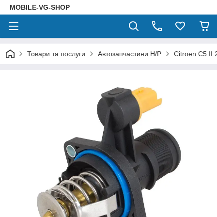
MOBILE-VG-SHOP
Товари та послуги
Автозапчастини Н/Р
Citroen C5 II