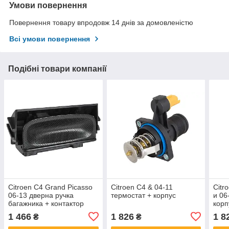
Умови повернення
Повернення товару впродовж 14 днів за домовленістю
Всі умови повернення
Подібні товари компанії
Citroen C4 Grand Picasso
Citroen C4 & 04-11
Citr
06-13 дверна ручка
термостат + корпус
и 06
багажника + контактор
корп
вузька вилка, арт. DA-
1 466
1 826
1 8
₴
₴
18502