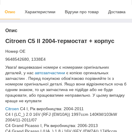
Опис
Характеристики
Відгуки про товар
Доставка
Опис
Citroen C5 II 2004-термостат + корпус
Номер OE
9648542680, 1338E4
Увага! вищевказані номери є номерами оригінальних
деталей, у нас
автозапчастини
є копією оргинальных
запчастин . Перед покупкою обов'язково порівняйте їх з
номером оригінальної деталі. Якщо вони відрізняються хоча б
одним знаком, то ця запчастина не підійде або не буде
працювати, або працюватиме неправильно. У цьому випадку
краще не купувати
Citroen
C4 I, Рік виробництва: 2004-2011
C4 I (LC_) 2.0 16V (RFJ (EW10A)) 1997ccm 140KM/103kW
2004/11-2011/07
C4 Grand Picasso I, Рік виробництва: 2006-2013
C4 Grand Picasso I (UA_) 1.8 i 16V (6FY (EW7A)) 1749ccm