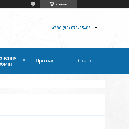
Кошик
+380 (99) 673-35-05
рнення
Про нас
Статті
обмін