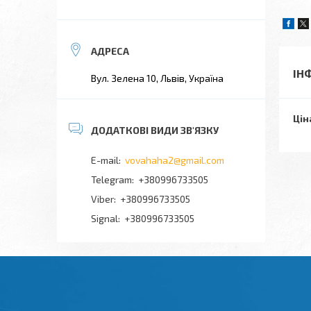
ІН
Вул. Зелена 10, Львів, Україна
Цін
vovahaha2@gmail.com
+380996733505
+380996733505
Signal
+380996733505