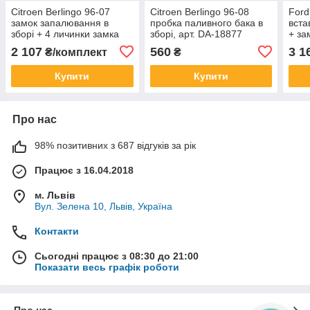
Citroen Berlingo 96-07
Citroen Berlingo 96-08
Ford
замок запалювання в
пробка паливного бака в
вста
зборі + 4 личинки замка
зборі, арт. DA-18877
+ за
комплектект без
капо
2 107
560
3 1
₴/комплект
₴
іммобілайзера
5шт.
Купити
Купити
Про нас
98% позитивних з 687 відгуків за рік
Працює з 16.04.2018
м. Львів
Вул. Зелена 10, Львів, Україна
Контакти
Сьогодні працює з 08:30 до 21:00
Показати весь графік роботи
Про нас