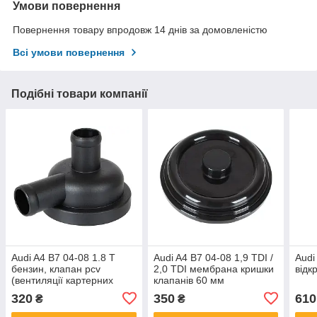
Умови повернення
Повернення товару впродовж 14 днів за домовленістю
Всі умови повернення
Подібні товари компанії
Audi A4 B7 04-08 1.8 Т
Audi A4 B7 04-08 1,9 TDI /
Audi
бензин, клапан pcv
2,0 TDI мембрана кришки
відк
(вентиляції картерних
клапанів 60 мм
газів), арт. DA-21304
320
350
610
₴
₴