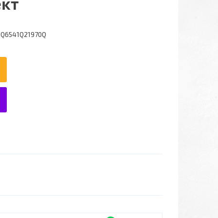
ект
0Q6541Q21970Q