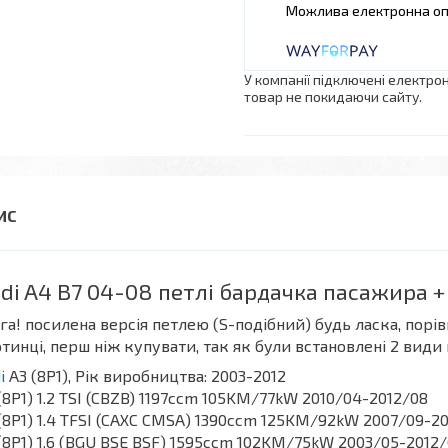
У компанії підключені електро
товар не покидаючи сайту.
di A4 B7 04-08 петлі бардачка пасажира +
га! посилена версія петлею (S-подібний) будь ласка, порівн
тинці, перш ніж купувати, так як були встановлені 2 види
i
A3 (8P1), Рік виробництва: 2003-2012
(8P1) 1.2 TSI (CBZB) 1197ccm 105KM/77kW 2010/04-2012/08
(8P1) 1.4 TFSI (CAXC CMSA) 1390ccm 125KM/92kW 2007/09-2
(8P1) 1.6 (BGU BSE BSF) 1595ccm 102KM/75kW 2003/05-2012