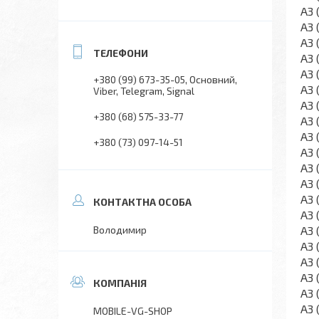
A3 
A3 
A3 
A3 
A3 
+380 (99) 673-35-05
Основний,
A3 
Viber, Telegram, Signal
A3 
+380 (68) 575-33-77
A3 
A3 
+380 (73) 097-14-51
A3 
A3 
A3 
A3 
A3 
A3 
Володимир
A3 
A3 
A3 
A3 
A3 
MOBILE-VG-SHOP