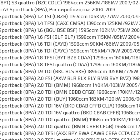
(8P1) S3 quattro (BZC CDLC) 1984ccm 256KM/188kW 2007/02
i A3 Sportback (8PA), Рік виробництва: 2004-2013
Sportback (8PA) 1.2 TSI (CBZB) 1197ccm 105KM/77kW 2010/04
Sportback (8PA) 1.4 TFSI (CAXC CMSA) 1390ccm 125KM/92kW
Sportback (8PA) 1.6 (BGU BSE BSF) 1595ccm 102KM/75kW 20
Sportback (8PA) 1.6 FSI (BLF BLP) 1598ccm 115KM/85kW 200
Sportback (8PA) 1.6 TDI (CAYB) 1598ccm 90KM/66kW 2009/05
Sportback (8PA) 1.6 TDI (CAYC) 1598ccm 105KM/77kW 2009/0
Sportback (8PA) 1.8 TFSI (BYT BZB CDAA) 1798ccm 160KM/118
Sportback (8PA) 1.8 TFSI quattro (CDAA) 1798ccm 160KM/118
Sportback (8PA) 1.9 TDI (BKC BLS BXE) 1896ccm 105KM/77kW
Sportback (8PA) 2.0 FSI (AXW BLR BLX BLY BMB BVY BVZ) 
Sportback (8PA) 2.0 TDI (BMM) 1968ccm 140KM/103kW 2005
Sportback (8PA) 2.0 TDI (BMN CBBB CFGB) 1968ccm 170KM/1
Sportback (8PA) 2.0 TDI (BUY) 1968ccm 163KM/120kW 2006/
Sportback (8PA) 2.0 TDI 16V (BKD CBAB CFFB CLJA) 1968ccm
Sportback (8PA) 2.0 TDI 16V quattro (BKD CBAB CFFB) 1968c
Sportback (8PA) 2.0 TDI quattro (BMM) 1968ccm 140KM/103
Sportback (8PA) 2.0 TDI quattro (BMN CBBB CFGB) 1968ccm
Sportback (8PA) 2.0 TFSI (AXX BPY BWA CAWB CBFA CCTA C
Sportback (8PA) 2.0 TFSI quattro (AXX BPY BWA CCTA CCZA