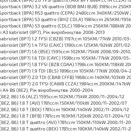
Sportback (8PA) 3.2 V6 quattro (BDB BMJ BUB) 3189ccm 25
Sportback (8PA) RS3 quattro (CEPA) 2480ccm 340KM/250kW 2
Sportback (8PA) S3 quattro (BHZ CDLA) 1984ccm 265KM/195
Sportback (8PA) S3 quattro (CDLC) 1984ccm 256KM/188kW 2
i A3 kabriolet (8P7), Рік виробництва: 2008-2013
kabriolet (8P7) 1.2 TFSI (CBZB) 1197ccm 105KM/77kW 2010/03
kabriolet (8P7) 1.4 TFSI (CAXC) 1390ccm 125KM/92kW 2011/02
kabriolet (8P7) 1.6 (BSE) 1595ccm 102KM/75kW 2008/09-2010
kabriolet (8P7) 1.6 TDI (CAYC) 1598ccm 105KM/77kW 2009/05
kabriolet (8P7) 1.8 TFSI (BZB CDAA) 1798ccm 160KM/118kW 2
kabriolet (8P7) 1.9 TDI (BLS) 1896ccm 105KM/77kW 2008/04-
kabriolet (8P7) 2.0 TDI (CBAB CFFB) 1968ccm 140KM/103kW 
kabriolet (8P7) 2.0 TFSI (CAWB CCZA) 1984ccm 200KM/147k
i A4 B6 (8E2), Рік виробництва: 2000-2004
(8E2, B6) 1.6 (ALZ) 1595ccm 102KM/75kW 2000/11-2004/12
(8E2, B6) 1.8 T (AVJ) 1781ccm 150KM/110kW 2000/11-2002/07
(8E2, B6) 1.8 T (BEX) 1781ccm 190KM/140kW 2002/11-2004/12
(8E2, B6) 1.8 T (BFB) 1781ccm 163KM/120kW 2002/07-2004/12
(8E2, B6) 1.8 T quattro (AVJ) 1781ccm 150KM/110kW 2000/11-2
(8E2, B6) 1.8 T quattro (BEX) 1781ccm 190KM/140kW 2002/11-