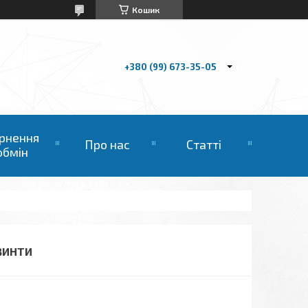
Кошик
+380 (99) 673-35-05
рнення
Про нас
Статті
обмін
ГВИНТИ