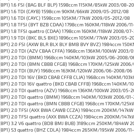
(8P1) 1.6 FSI (BAG BLF BLP) 1598ccm 115KM/85kW 2003/08-2
(8P1) 1.6 TDI (CAYB) 1598ccm 90KM/66kW 2009/05-2012/08
(8P1) 1.6 TDI (CAYC) 1598ccm 105KM/77kW 2009/05-2012/08
(8P1) 1.8 TFSI (BYT BZB CDAA) 1798ccm 160KM/118kW 2006/11
(8P1) 1.8 TFSI quattro (CDAA) 1798ccm 160KM/118kW 2008/07
(8P1) 1.9 TDI (BKC BLS BXE) 1896ccm 105KM/77kW 2003/05-2
(8P1) 2.0 FSI (AXW BLR BLX BLY BMB BVY BVZ) 1984ccm 150
(8P1) 2.0 TDI (AZV CBAA CFFA) 1968ccm 136KM/100kW 2003/
(8P1) 2.0 TDI (BMM) 1968ccm 140KM/103kW 2005/06-2008/0
(8P1) 2.0 TDI (BMN CBBB CFGB) 1968ccm 170KM/125kW 2006/
(8P1) 2.0 TDI (BUY) 1968ccm 163KM/120kW 2006/06-2008/06
(8P1) 2.0 TDI 16V (BKD CBAB CFFB CLJA) 1968ccm 140KM/103
(8P1) 2.0 TDI 16V quattro (BKD CBAB CFFB) 1968ccm 140KM/
(8P1) 2.0 TDI quattro (AZV) 1968ccm 136KM/100kW 2003/05-
(8P1) 2.0 TDI quattro (BMM) 1968ccm 140KM/103kW 2006/01
(8P1) 2.0 TDI quattro (BMN CBBB CFGB) 1968ccm 170KM/125
(8P1) 2.0 TFSI (AXX BWA CAWB CCZA) 1984ccm 200KM/147kW
(8P1) 2.0 TFSI quattro (AXX BWA CCZA) 1984ccm 200KM/147
(8P1) 3.2 V6 quattro (BDB BMJ BUB) 3189ccm 250KM/184kW 
(8P1) S3 quattro (BHZ CDLA) 1984ccm 265KM/195kW 2006/11