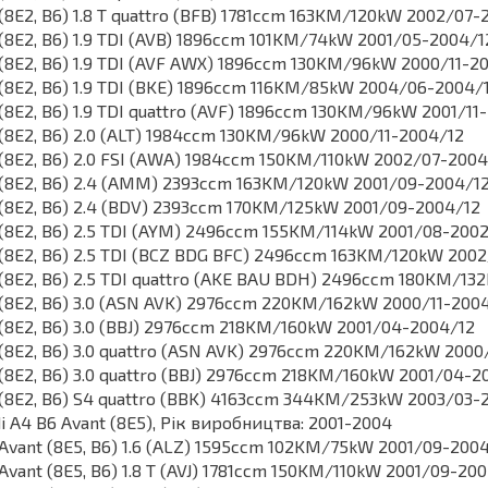
(8E2, B6) 1.8 T quattro (BFB) 1781ccm 163KM/120kW 2002/07-
(8E2, B6) 1.9 TDI (AVB) 1896ccm 101KM/74kW 2001/05-2004/1
(8E2, B6) 1.9 TDI (AVF AWX) 1896ccm 130KM/96kW 2000/11-2
(8E2, B6) 1.9 TDI (BKE) 1896ccm 116KM/85kW 2004/06-2004/
(8E2, B6) 1.9 TDI quattro (AVF) 1896ccm 130KM/96kW 2001/11
(8E2, B6) 2.0 (ALT) 1984ccm 130KM/96kW 2000/11-2004/12
(8E2, B6) 2.0 FSI (AWA) 1984ccm 150KM/110kW 2002/07-2004
(8E2, B6) 2.4 (AMM) 2393ccm 163KM/120kW 2001/09-2004/1
(8E2, B6) 2.4 (BDV) 2393ccm 170KM/125kW 2001/09-2004/12
(8E2, B6) 2.5 TDI (AYM) 2496ccm 155KM/114kW 2001/08-200
(8E2, B6) 2.5 TDI (BCZ BDG BFC) 2496ccm 163KM/120kW 200
(8E2, B6) 2.5 TDI quattro (AKE BAU BDH) 2496ccm 180KM/13
(8E2, B6) 3.0 (ASN AVK) 2976ccm 220KM/162kW 2000/11-200
(8E2, B6) 3.0 (BBJ) 2976ccm 218KM/160kW 2001/04-2004/12
(8E2, B6) 3.0 quattro (ASN AVK) 2976ccm 220KM/162kW 2000
(8E2, B6) 3.0 quattro (BBJ) 2976ccm 218KM/160kW 2001/04-2
(8E2, B6) S4 quattro (BBK) 4163ccm 344KM/253kW 2003/03-
i A4 B6 Avant (8E5), Рік виробництва: 2001-2004
Avant (8E5, B6) 1.6 (ALZ) 1595ccm 102KM/75kW 2001/09-200
Avant (8E5, B6) 1.8 T (AVJ) 1781ccm 150KM/110kW 2001/09-20