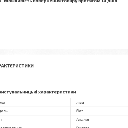
Можливість повернення товару протягом 14 днів
РАКТЕРИСТИКИ
ристувальницькі характеристики
рка
ліва
дель
Fiat
н
Аналог
 запчастини
Ducato