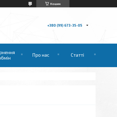
Кошик
+380 (99) 673-35-05
рнення
Про нас
Статті
обмін