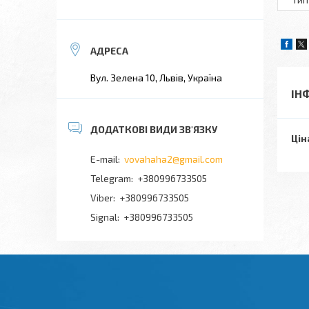
Вул. Зелена 10, Львів, Україна
ІН
Цін
vovahaha2@gmail.com
+380996733505
+380996733505
Signal
+380996733505