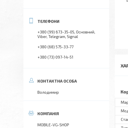
+380 (99) 673-35-05
Основний,
Viber, Telegram, Signal
+380 (68) 575-33-77
+380 (73) 097-14-51
ХА
Ко
Володимир
Ма
Мo
Ста
MOBILE-VG-SHOP
Тип