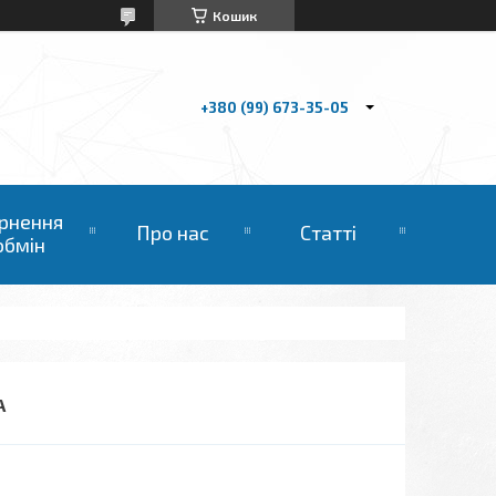
Кошик
+380 (99) 673-35-05
рнення
Про нас
Статті
обмін
А