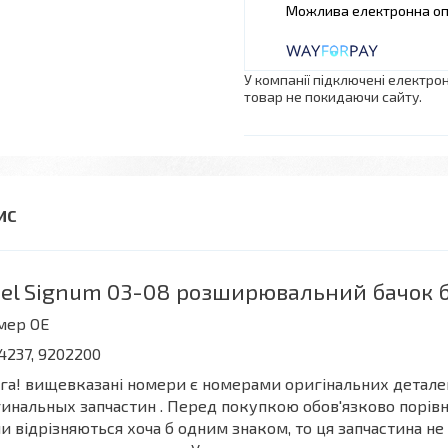
У компанії підключені електро
товар не покидаючи сайту.
el Signum 03-08 розширювальний бачок б
мер OE
4237, 9202200
га! вищевказані номери є номерами оригінальних деталей
инальных запчастин . Перед покупкою обов'язково порівня
и відрізняються хоча б одним знаком, то ця запчастина не