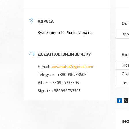
Ос
Вул. Зелена 10, Львів, Україна
Кро
Ко
Мo
vovahaha2@gmail.com
Ста
+380996733505
Тип
+380996733505
Signal
+380996733505
ІН