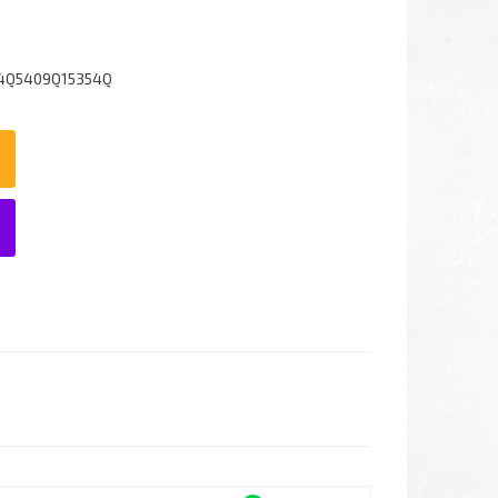
4Q5409Q15354Q