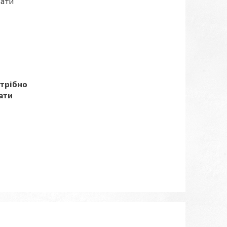
вати
отрібно
ати