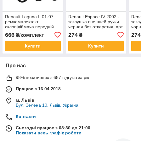
Renault Laguna II 01-07
Renault Espace IV 2002 -
Rena
ремкомплектект
заглушка внешней ручки
загл
склопідіймача передній
черная без отверстия, арт.
чорн
DA-12423
124
666
274
274
₴/комплект
₴
Купити
Купити
Про нас
98% позитивних з 687 відгуків за рік
Працює з 16.04.2018
м. Львів
Вул. Зелена 10, Львів, Україна
Контакти
Сьогодні працює з 08:30 до 21:00
Показати весь графік роботи