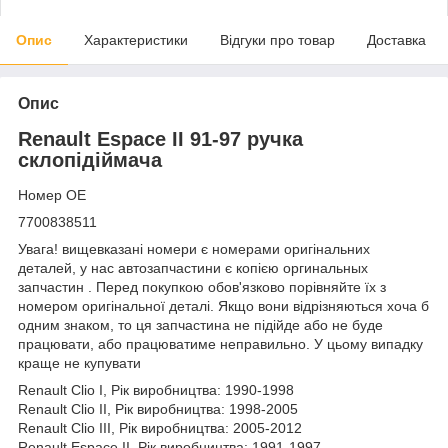
Опис
Характеристики
Відгуки про товар
Доставка
Опис
Renault Espace II 91-97 ручка
склопідіймача
Номер OE
7700838511
Увага! вищевказані номери є номерами оригінальних
деталей, у нас автозапчастини є копією оргинальных
запчастин . Перед покупкою обов'язково порівняйте їх з
номером оригінальної деталі. Якщо вони відрізняються хоча б
одним знаком, то ця запчастина не підійде або не буде
працювати, або працюватиме неправильно. У цьому випадку
краще не купувати
Renault Clio I, Рік виробництва: 1990-1998
Renault Clio II, Рік виробництва: 1998-2005
Renault Clio III, Рік виробництва: 2005-2012
Renault Espace II, Рік виробництва: 1991-1997