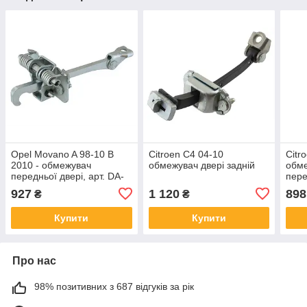
Opel Movano A 98-10 B
Citroen C4 04-10
Citr
2010 - обмежувач
обмежувач двері задній
обме
передньої двері, арт. DA-
пере
8032
927
1 120
898
₴
₴
Купити
Купити
Про нас
98% позитивних з 687 відгуків за рік